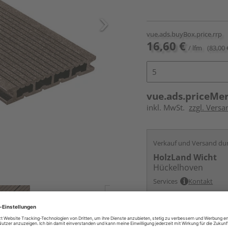
vue.ads.buyBox.price.rrp
16,60 €
/ lfm
(83,00 
vue.ads.priceMe
inkl. MwSt.
zzgl. Vers
Verkauf und Versand du
HolzLand Wicht
Hückelhoven
Services
Kontakt
Online bestell
Ihr Standort ist n