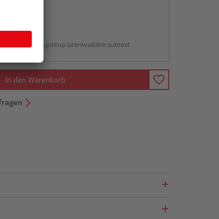
abholen
g:
antBox.option.pickup.laterAvailable.subtext
In den Warenkorb
fragen