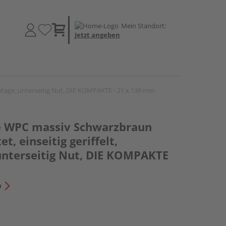
Mein Standort:
Jetzt angeben
montage_unterseitig Nut, DIE KOMPAKTE - 21 x 139 mm
e WPC massiv Schwarzbraun
et, einseitig geriffelt,
nterseitig Nut, DIE KOMPAKTE
n