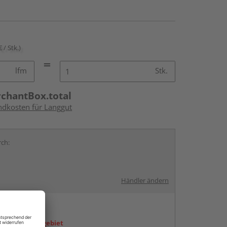
€ / Stk.)
lfm
Stk.
rchantBox.total
andkosten für Langgut
rch:
Händler ändern
en
icht im Liefergebiet