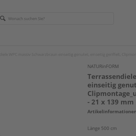
diele WPC massiv Schwarzbraun einseitig genutet, einseitig geriffelt, Clip
NATURinFORM
Terrassendiel
einseitig genut
Clipmontage_u
- 21 x 139 mm
Artikelinformatione
Länge 500 cm