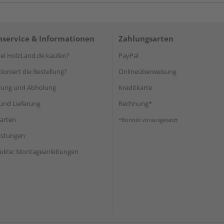
service & Informationen
Zahlungsarten
i HolzLand.de kaufen?
PayPal
ioniert die Bestellung?
Onlineüberweisung
rung und Abholung
Kreditkarte
und Lieferung
Rechnung*
arten
*Bonität vorausgesetzt
eistungen
ukte: Montageanleitungen