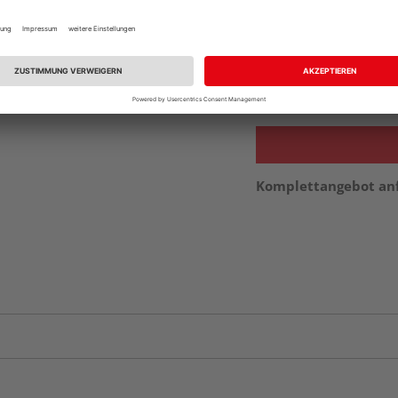
Beim Händler 
Auf Vorbestellun
vue.ads.priceMerch
Komplettangebot an