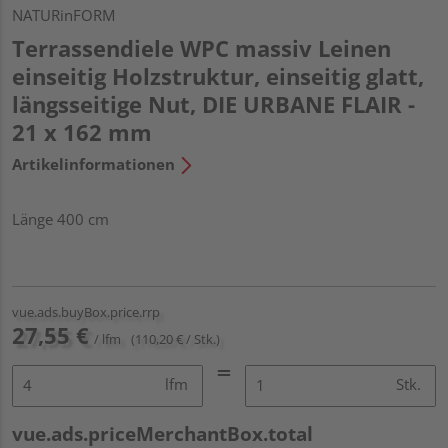
NATURinFORM
Terrassendiele WPC massiv Leinen
einseitig Holzstruktur, einseitig glatt,
längsseitige Nut, DIE URBANE FLAIR -
21 x 162 mm
Artikelinformationen
Länge 400 cm
vue.ads.buyBox.price.rrp
27,55 €
/ lfm
(110,20 € / Stk.)
lfm
Stk.
vue.ads.priceMerchantBox.total