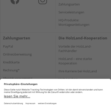
Zahlungsarten
Serviceleistungen
HQ-Produkte:
Montageanleitungen
Zahlungsarten
Die HolzLand-Kooperation
PayPal
Vorteile der HolzLand-
Fachhändler
Onlineüberweisung
HolzLand – eine starke
Kreditkarte
Kooperation
Rechnung*
Ihre Karriere bei HolzLand
*Bonität vorausgesetzt
Holz-Lexikon
Bauanleitungen
HolzLand Mitglieder-Bereich