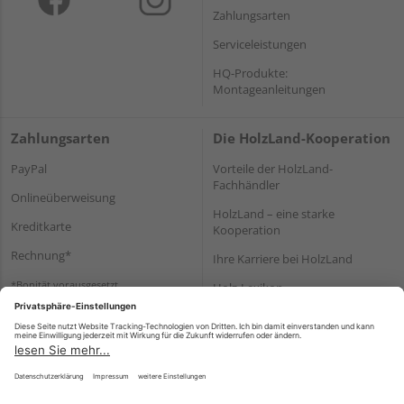
Zahlungsarten
Serviceleistungen
HQ-Produkte:
Montageanleitungen
Zahlungsarten
Die HolzLand-Kooperation
PayPal
Vorteile der HolzLand-
Fachhändler
Onlineüberweisung
HolzLand – eine starke
Kreditkarte
Kooperation
Rechnung*
Ihre Karriere bei HolzLand
*Bonität vorausgesetzt
Holz-Lexikon
Bauanleitungen
HolzLand Mitglieder-Bereich