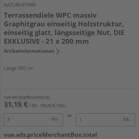
NATURinFORM
Terrassendiele WPC massiv
Graphitgrau einseitig Holzstruktur,
einseitig glatt, längsseitige Nut, DIE
EXKLUSIVE - 21 x 200 mm
Artikelinformationen
Länge 300 cm
vue.ads.buyBox.price.rrp
31,15 €
/ lfm
(93,45 € / Stk.)
lfm
Stk.
vue.ads.priceMerchantBox.total