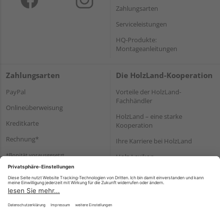
Zahlungsarten
Serviceleistungen
HQ-Produkte:
Montageanleitungen
Zahlungsarten
Die HolzLand-Kooperation
PayPal
Vorteile der HolzLand-
Fachhändler
Onlineüberweisung
HolzLand – eine starke
Kreditkarte
Kooperation
Rechnung*
Ihre Karriere bei HolzLand
*Bonität vorausgesetzt
Holz-Lexikon
Bauanleitungen
HolzLand Mitglieder-Bereich