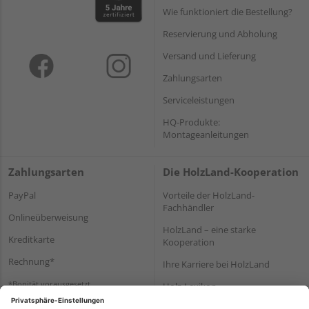
Wie funktioniert die Bestellung?
Reservierung und Abholung
Versand und Lieferung
Zahlungsarten
Serviceleistungen
HQ-Produkte:
Montageanleitungen
Zahlungsarten
Die HolzLand-Kooperation
PayPal
Vorteile der HolzLand-
Fachhändler
Onlineüberweisung
HolzLand – eine starke
Kreditkarte
Kooperation
Rechnung*
Ihre Karriere bei HolzLand
*Bonität vorausgesetzt
Holz-Lexikon
Bauanleitungen