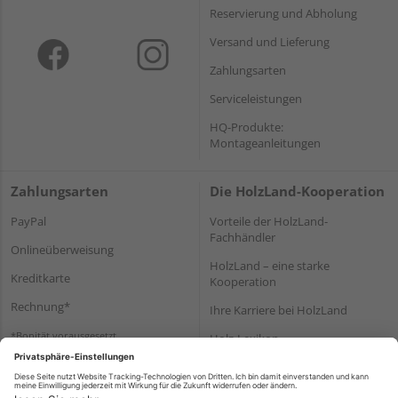
Reservierung und Abholung
Versand und Lieferung
Zahlungsarten
Serviceleistungen
HQ-Produkte:
Montageanleitungen
Zahlungsarten
Die HolzLand-Kooperation
PayPal
Vorteile der HolzLand-
Fachhändler
Onlineüberweisung
HolzLand – eine starke
Kreditkarte
Kooperation
Rechnung*
Ihre Karriere bei HolzLand
*Bonität vorausgesetzt
Holz-Lexikon
Bauanleitungen
HolzLand Mitglieder-Bereich