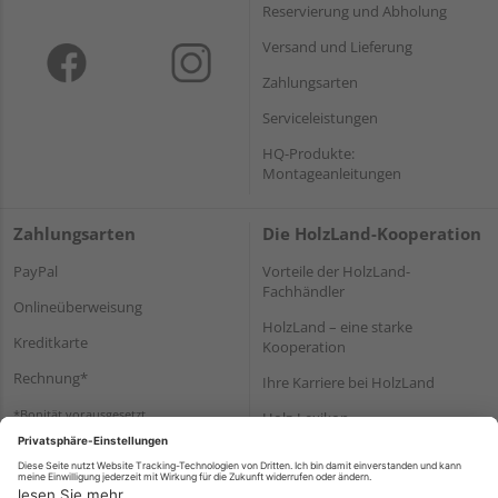
Reservierung und Abholung
Versand und Lieferung
Zahlungsarten
Serviceleistungen
HQ-Produkte:
Montageanleitungen
Zahlungsarten
Die HolzLand-Kooperation
PayPal
Vorteile der HolzLand-
Fachhändler
Onlineüberweisung
HolzLand – eine starke
Kreditkarte
Kooperation
Rechnung*
Ihre Karriere bei HolzLand
*Bonität vorausgesetzt
Holz-Lexikon
Bauanleitungen
HolzLand Mitglieder-Bereich