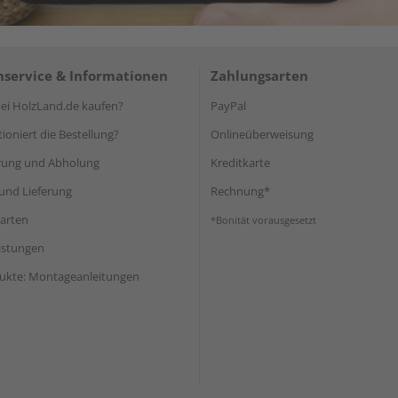
service & Informationen
Zahlungsarten
i HolzLand.de kaufen?
PayPal
ioniert die Bestellung?
Onlineüberweisung
rung und Abholung
Kreditkarte
und Lieferung
Rechnung*
arten
*Bonität vorausgesetzt
eistungen
ukte: Montageanleitungen