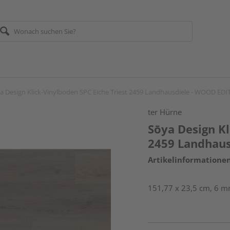
a Design Klick-Vinylboden SPC Eiche Triest 2459 Landhausdiele - WOOD ED
ter Hürne
Sōya Design Kl
2459 Landhau
Artikelinformatione
151,77 x 23,5 cm, 6 mm