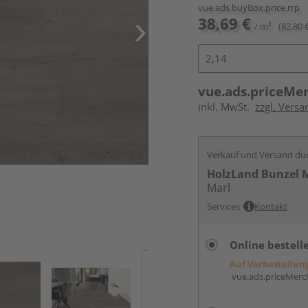
vue.ads.buyBox.price.rrp
38,69 €
/ m²
(82,80 
vue.ads.priceMe
inkl. MwSt.
zzgl. Versa
Verkauf und Versand du
HolzLand Bunzel 
Marl
Services
Kontakt
Online bestell
Auf Vorbestellun
vue.ads.priceMerch