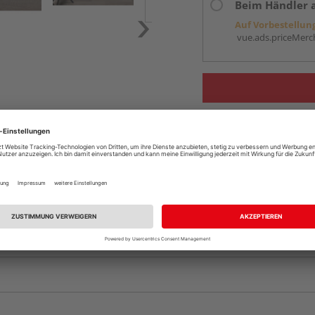
Beim Händler 
Auf Vorbestellun
vue.ads.priceMerch
Komplettangebot an