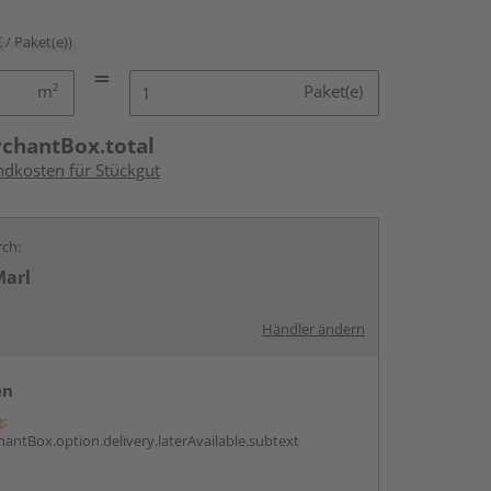
€ / Paket(e))
m²
Paket(e)
rchantBox.total
ndkosten für Stückgut
rch:
Marl
Händler ändern
en
g:
antBox.option.delivery.laterAvailable.subtext