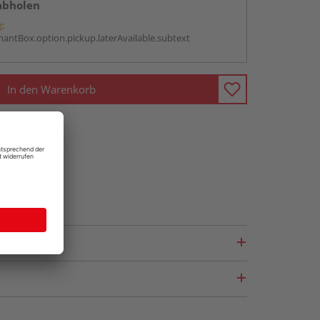
abholen
g:
antBox.option.pickup.laterAvailable.subtext
In den Warenkorb
fragen