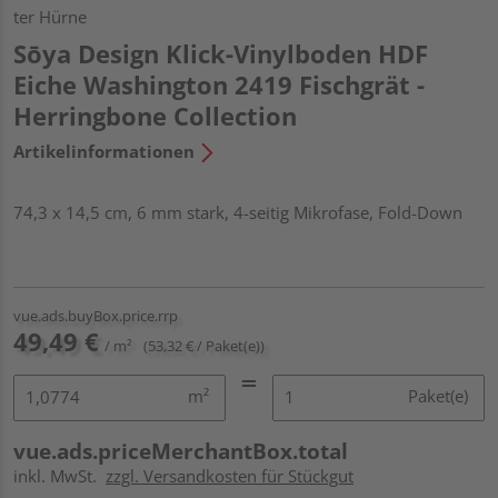
ter Hürne
Sōya Design Klick-Vinylboden HDF
Eiche Washington 2419 Fischgrät -
Herringbone Collection
Artikelinformationen
74,3 x 14,5 cm, 6 mm stark, 4-seitig Mikrofase, Fold-Down
vue.ads.buyBox.price.rrp
49,49 €
/ m²
(53,32 € / Paket(e))
m²
Paket(e)
vue.ads.priceMerchantBox.total
inkl. MwSt.
zzgl. Versandkosten für Stückgut