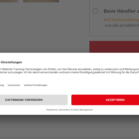
Beim Händler 
Auf Vorbestellun
vue.ads.priceMerch
Komplettangebot an