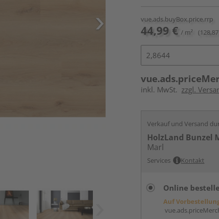
vue.ads.buyBox.price.rrp
44,99 €
/ m²
(128,87
vue.ads.priceMe
inkl. MwSt.
zzgl. Versa
Verkauf und Versand du
HolzLand Bunzel 
Marl
Services
Kontakt
Online bestell
Auf Vorbestellun
vue.ads.priceMerch