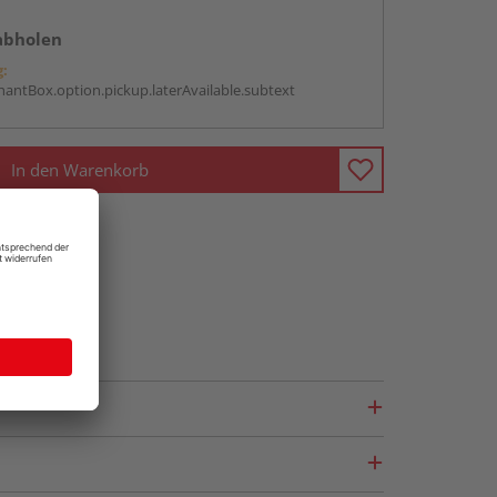
abholen
g:
antBox.option.pickup.laterAvailable.subtext
In den Warenkorb
fragen