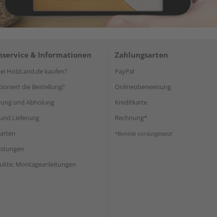
service & Informationen
Zahlungsarten
i HolzLand.de kaufen?
PayPal
ioniert die Bestellung?
Onlineüberweisung
rung und Abholung
Kreditkarte
und Lieferung
Rechnung*
arten
*Bonität vorausgesetzt
eistungen
ukte: Montageanleitungen