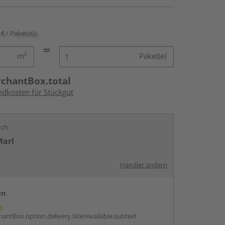
 € / Paket(e))
m²
Paket(e)
rchantBox.total
ndkosten für Stückgut
rch:
Marl
Händler ändern
en
g:
antBox.option.delivery.laterAvailable.subtext