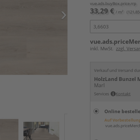
vue.ads.buyBox.price.rrp
33,29 €
/ m²
(121,85
vue.ads.priceMe
inkl. MwSt.
zzgl. Versa
Verkauf und Versand du
HolzLand Bunzel 
Marl
Services
Kontakt
Online bestell
Auf Vorbestellun
vue.ads.priceMerch