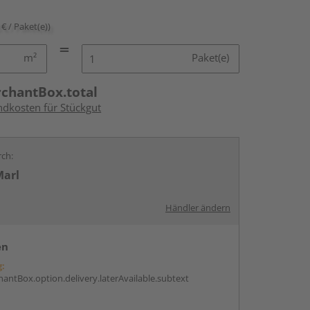
 € / Paket(e))
m²
Paket(e)
rchantBox.total
ndkosten für Stückgut
rch:
Marl
Händler ändern
en
g:
antBox.option.delivery.laterAvailable.subtext