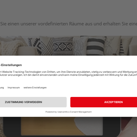
Sie einen unserer vordefinierten Räume aus und erhalten Sie ei
Raumplaner