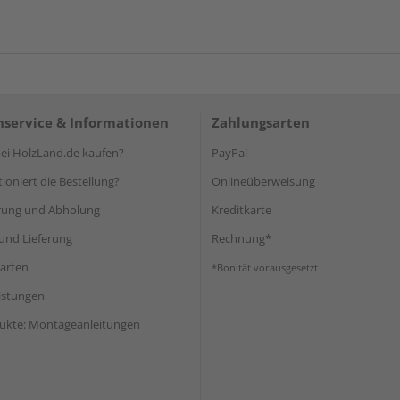
service & Informationen
Zahlungsarten
i HolzLand.de kaufen?
PayPal
ioniert die Bestellung?
Onlineüberweisung
rung und Abholung
Kreditkarte
und Lieferung
Rechnung*
arten
*Bonität vorausgesetzt
eistungen
ukte: Montageanleitungen