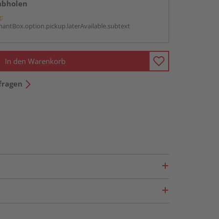
abholen
g:
antBox.option.pickup.laterAvailable.subtext
In den Warenkorb
fragen