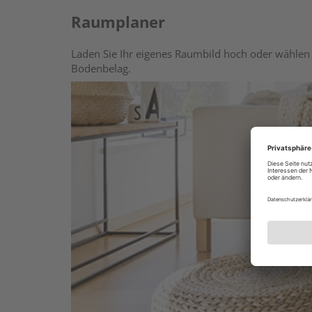
Raumplaner
Laden Sie Ihr eigenes Raumbild hoch oder wählen 
Bodenbelag.