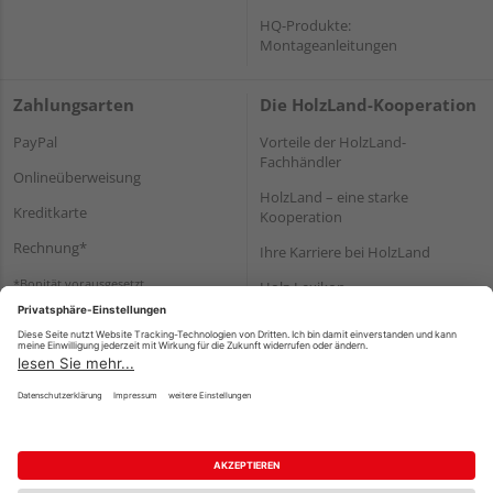
HQ-Produkte:
Montageanleitungen
Zahlungsarten
Die HolzLand-Kooperation
PayPal
Vorteile der HolzLand-
Fachhändler
Onlineüberweisung
HolzLand – eine starke
Kreditkarte
Kooperation
Rechnung*
Ihre Karriere bei HolzLand
*Bonität vorausgesetzt
Holz-Lexikon
Bauanleitungen
HolzLand Mitglieder-Bereich
Impressum
Datenschutz
Nutzungsbedingungen
Barrierefreiheitserklärung
Vertrag widerrufen