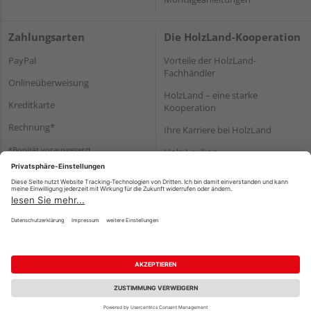
Zahlungsarten
Die HolzLand-Kooperation
PayPal
Vorteile der HolzLand-
Fachhändler
Onlineüberweisung
HolzLand – eine starke
Kreditkarte
Kooperation
Rechnung*
Ihre Karriere bei HolzLand
*Bonität vorausgesetzt
Holz-Lexikon
Bauanleitungen
HolzLand Mitglieder-Bereich
Impressum
Datenschutz
Nutzungsbedingungen
Barrierefreiheitserklärung
Vertrag widerrufen
©
HolzLand GmbH