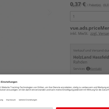
0,37 €
/ Paket(e)
(0,3
vue.ads.priceMe
inkl. MwSt.
zzgl. Versa
Verkauf und Versand du
HolzLand Hassfel
Rahden
Services
Kontakt
Online bestell
Auf Lager:
vue.ads.priceMerch
Beim Händler 