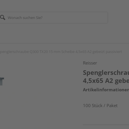
penglerschraube Q300 TX20 15 mm Scheibe 4,5x65 A2 gebeizt passiviert
Reisser
Spenglerschra
4,5x65 A2 gebe
Artikelinformatione
100 Stück / Paket