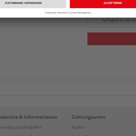
Auf Lager:
Abholu
Verfügbar in der Au
service & Informationen
Zahlungsarten
i HolzLand.de kaufen?
PayPal