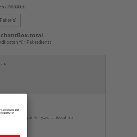
7 € / Paket(e))
Paket(e)
rchantBox.total
ndkosten für Paketdienst
rch:
d
en
antBox.option.delivery.available.subtext
abholen