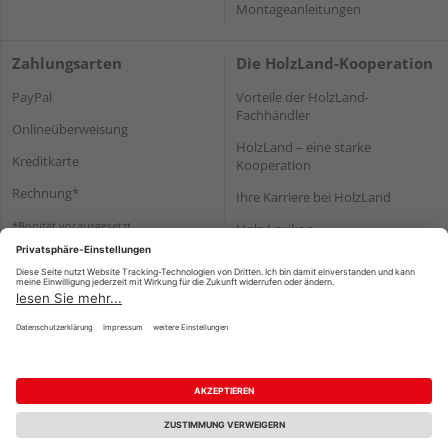
Montageanleitungen
Zahlungsarten
Die HolzLand-Kooperation
PayPal
Vorteile der HolzLand-
Fachhändler
Onlineüberweisung
HolzLand – eine starke
Kreditkarte
Kooperation
Rechnung*
Ihre Karriere bei HolzLand
*Bonität vorausgesetzt
Holz-Lexikon
Bauanleitungen
HolzLand Mitglieder-Bereich
Impressum
Datenschutz
Nutzungsbedingungen
Barrierefreiheitserklärung
Vertrag widerrufen