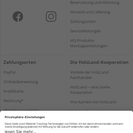
Reservierung und Abholung
Versand und Lieferung
Zahlungsarten
Serviceleistungen
HQ-Produkte:
Montageanleitungen
Zahlungsarten
Die HolzLand-Kooperation
PayPal
Vorteile der HolzLand-
Fachhändler
Onlineüberweisung
HolzLand – eine starke
Kreditkarte
Kooperation
Rechnung*
Ihre Karriere bei HolzLand
*Bonität vorausgesetzt
Holz-Lexikon
Bauanleitungen
HolzLand Mitglieder-Bereich