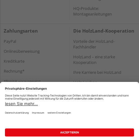
HQ-Produkte:
Montageanleitungen
Zahlungsarten
Die HolzLand-Kooperation
PayPal
Vorteile der HolzLand-
Fachhändler
Onlineüberweisung
HolzLand – eine starke
Kreditkarte
Kooperation
Rechnung*
Ihre Karriere bei HolzLand
*Bonität vorausgesetzt
Holz-Lexikon
Bauanleitungen
HolzLand Mitglieder-Bereich
Impressum
Datenschutz
Nutzungsbedingungen
Barrierefreiheitserklärung
Vertrag widerrufen