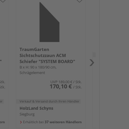
TraumGarten
Sichtschutzza
Titangrau "SY
Mehrere Ausführun
TraumGarten
Verkauf & Versand
du
Sichtschutzzaun ACM
"
Schiefer "SYSTEM BOARD"
HolzLand Schyn
B x H: 90 x 180/90 cm,
Siegburg
Schrägelement
Erhältlich bei
38 w
Stk.
UVP
189,00 €
/ Stk.
170,10 €
Stk.
/ Stk.
er
Verkauf & Versand
durch Ihren Händler
HolzLand Schyns
Siegburg
ern
Erhältlich bei
37 weiteren Händlern