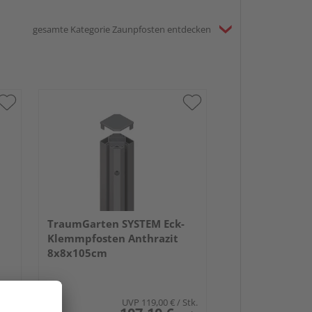
gesamte Kategorie Zaunpfosten entdecken
TraumGarten SYSTEM Eck-
Klemmpfosten Anthrazit
8x8x105cm
Stk.
UVP
119,00 €
/ Stk.