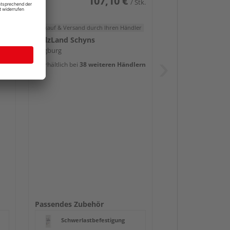
107,10 €
Stk.
/ Stk.
er
Verkauf & Versand
durch Ihren Händler
HolzLand Schyns
Siegburg
ern
Erhältlich bei
38 weiteren Händlern
Passendes Zubehör
Schwerlastbefestigung