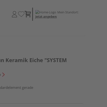
Mein Standort:
Jetzt angeben
un Keramik Eiche "SYSTEM
n
andardelement gerade