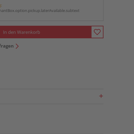
g:
antBox.option.pickup.laterAvailable.subtext
In den Warenkorb
fragen