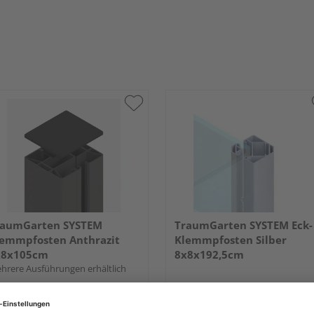
raumGarten SYSTEM
TraumGarten SYSTEM Eck-
emmpfosten Anthrazit
Klemmpfosten Silber
x8x105cm
8x8x192,5cm
hrere Ausführungen erhältlich
UVP
84,90 €
/ Stk.
UVP
179,00 €
/ 