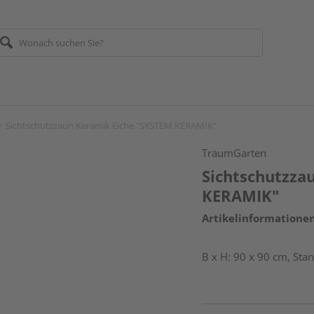
Sichtschutzzaun Keramik Eiche "SYSTEM KERAMIK"
TraumGarten
Sichtschutzza
KERAMIK"
Artikelinformatione
B x H: 90 x 90 cm, St