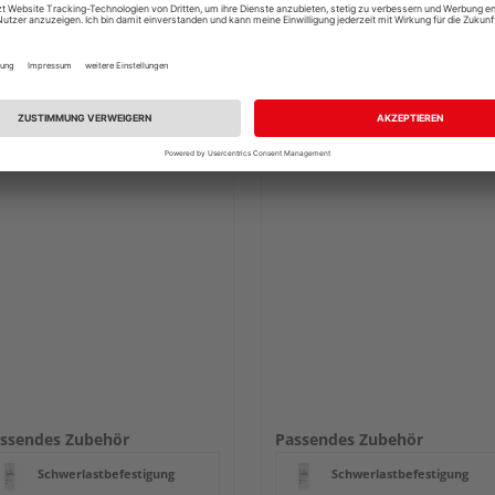
76,41 €
161,10 €
/ Stk.
/ 
rkauf & Versand
durch Ihren Händler
Verkauf & Versand
durch Ihren Händl
lzLand Schyns
HolzLand Schyns
egburg
Siegburg
rhältlich bei
39 weiteren Händlern
Erhältlich bei
39 weiteren Händl
ssendes Zubehör
Passendes Zubehör
Schwerlastbefestigung
Schwerlastbefestigung