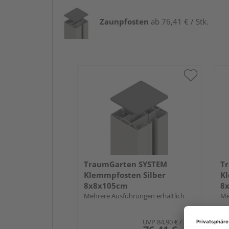
Zaunpfosten
ab 76,41 € / Stk.
TraumGarten SYSTEM
T
Klemmpfosten Silber
Kl
8x8x105cm
8
Mehrere Ausführungen erhältlich
Me
UVP
84,90 €
/ Stk.