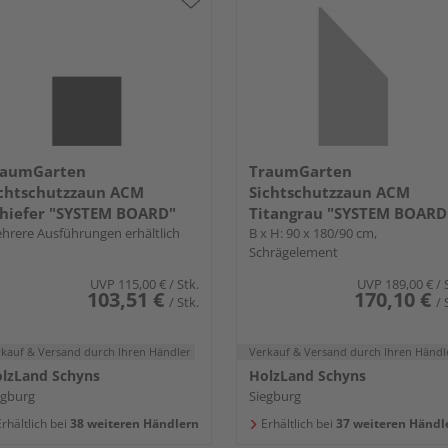
raumGarten
TraumGarten
chtschutzzaun ACM
Sichtschutzzaun ACM
hiefer "SYSTEM BOARD"
Titangrau "SYSTEM BOARD
hrere Ausführungen erhältlich
B x H: 90 x 180/90 cm,
Schrägelement
UVP
115,00 €
/ Stk.
UVP
189,00 €
/ 
103,51 €
170,10 €
/ Stk.
/ 
rkauf & Versand
durch Ihren Händler
Verkauf & Versand
durch Ihren Händl
lzLand Schyns
HolzLand Schyns
egburg
Siegburg
rhältlich bei
38 weiteren Händlern
Erhältlich bei
37 weiteren Händl