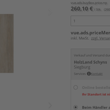
vue.ads.buyBox.price.rrp
260,10 €
/ Stk.
(260
vue.ads.priceMe
inkl. MwSt.
zzgl. Versa
Verkauf und Versand du
HolzLand Schyns
Siegburg
Services
Kontakt
Online bestell
Ihr Standort ist n
Beim Händler 