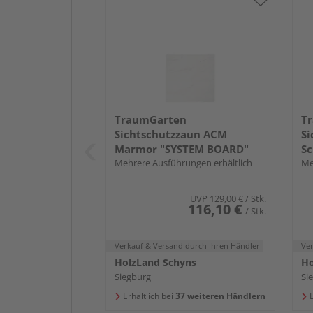
TraumGarten
T
Sichtschutzzaun ACM
Si
Marmor "SYSTEM BOARD"
Sc
Mehrere Ausführungen erhältlich
Me
UVP
129,00 €
/ Stk.
116,10 €
/ Stk.
Verkauf & Versand
durch Ihren Händler
Ve
HolzLand Schyns
Ho
Siegburg
Si
Erhältlich bei
37 weiteren Händlern
E