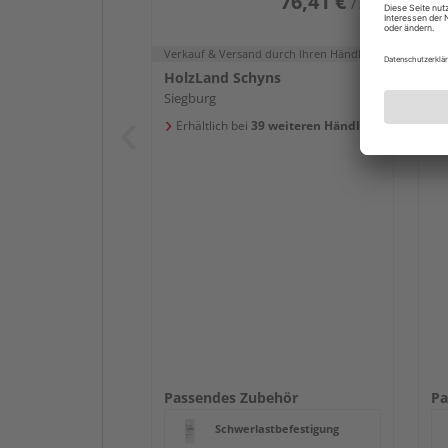
76,41 €
/ Stk.
Verkauf & Versand
durch Ihren Händler
Ve
HolzLand Schyns
Ho
Siegburg
Si
Erhältlich bei
39 weiteren Händlern
E
Passendes Zubehör
Pa
Schwerlastbefestigung