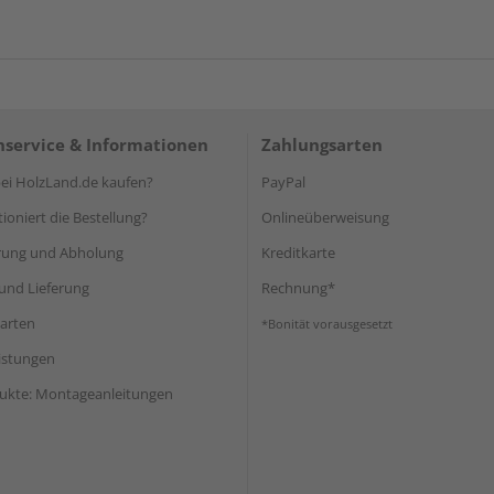
service & Informationen
Zahlungsarten
i HolzLand.de kaufen?
PayPal
ioniert die Bestellung?
Onlineüberweisung
rung und Abholung
Kreditkarte
und Lieferung
Rechnung*
arten
*Bonität vorausgesetzt
eistungen
ukte: Montageanleitungen