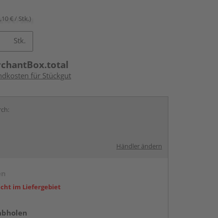
,10 € / Stk.)
Stk.
rchantBox.total
ndkosten für Stückgut
rch:
Händler ändern
en
icht im Liefergebiet
abholen