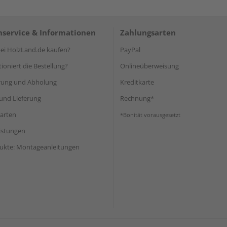
service & Informationen
Zahlungsarten
i HolzLand.de kaufen?
PayPal
ioniert die Bestellung?
Onlineüberweisung
rung und Abholung
Kreditkarte
und Lieferung
Rechnung*
arten
*Bonität vorausgesetzt
eistungen
ukte: Montageanleitungen