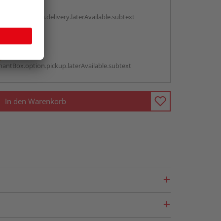
g:
antBox.option.delivery.laterAvailable.subtext
abholen
g:
antBox.option.pickup.laterAvailable.subtext
In den Warenkorb