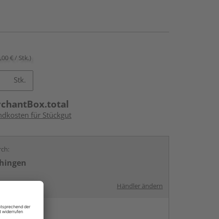
,00 € / Stk.)
Stk.
rchantBox.total
ndkosten für Stückgut
rch:
chingen
Händler ändern
en