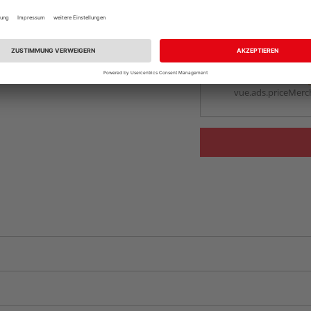
Auf Vorbestellun
vue.ads.priceMerch
Beim Händler 
Auf Vorbestellun
vue.ads.priceMerch