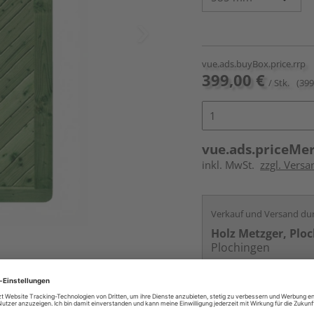
vue.ads.buyBox.price.rrp
399,00 €
/ Stk.
(399
vue.ads.priceMe
inkl. MwSt.
zzgl. Versa
Verkauf und Versand du
Holz Metzger, Plo
Plochingen
Services
Kontakt
Online bestell