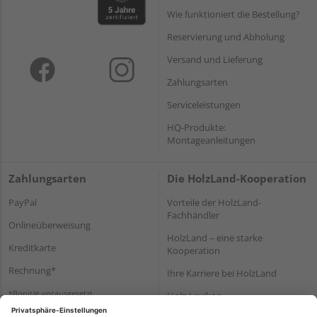
Wie funktioniert die Bestellung?
Reservierung und Abholung
Versand und Lieferung
Zahlungsarten
Serviceleistungen
HQ-Produkte:
Montageanleitungen
Zahlungsarten
Die HolzLand-Kooperation
PayPal
Vorteile der HolzLand-
Fachhändler
Onlineüberweisung
HolzLand – eine starke
Kreditkarte
Kooperation
Rechnung*
Ihre Karriere bei HolzLand
*Bonität vorausgesetzt
Holz-Lexikon