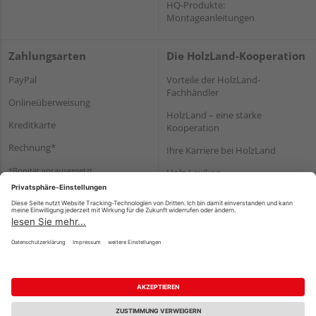
HQ-Produkte:
Montageanleitungen
Zahlungsarten
Die HolzLand-Kooperation
PayPal
Vorteile der HolzLand-
Fachhändler
Onlineüberweisung
HolzLand – eine starke
Kreditkarte
Kooperation
Rechnung*
Ihre Karriere bei HolzLand
*Bonität vorausgesetzt
Holz-Lexikon
Bauanleitungen
HolzLand Mitglieder-Bereich
Impressum
Datenschutz
Nutzungsbedingungen
Barrierefreiheitserklärung
Vertrag widerrufen