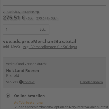
vue.ads.buyBox.price.rrp
275,51 €
/ Stk.
(275,51 € / Stk.)
Stk.
vue.ads.priceMerchantBox.total
inkl. MwSt.
zzgl. Versandkosten für Stückgut
Verkauf und Versand durch:
HolzLand Roeren
Krefeld
Services
Kontakt
Händler ändern
Online bestellen
Auf Vorbestellung:
vue.ads.priceMerchantBox.option.delivery.laterAvailable.subtext