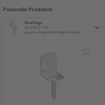
Passende Produkte
Beschläge
ab 0,45 € / Stk.
gesamte Kategorie Beschläge entdecken
GAH
Ede
Meh
Verk
Hol