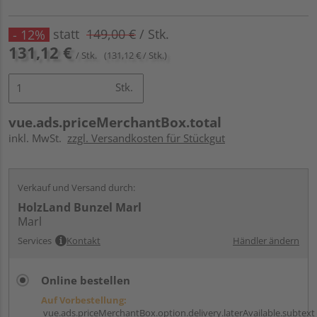
statt
149,00 €
/ Stk.
- 12%
131,12 €
/ Stk.
(131,12 € / Stk.)
Stk.
vue.ads.priceMerchantBox.total
inkl. MwSt.
zzgl. Versandkosten für Stückgut
Verkauf und Versand durch:
HolzLand Bunzel Marl
Marl
Services
Kontakt
Händler ändern
Online bestellen
Auf Vorbestellung:
vue.ads.priceMerchantBox.option.delivery.laterAvailable.subtext