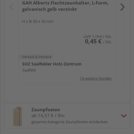
GAH Alberts Flechtzaunhalter, L-Form,
Rem
galvanisch gelb verzinkt
H x B: 83 x 32 mm
UVP
1,19 €
/ Stk.
0,45 €
/ Stk.
Verkauf & Versand
SHZ Saalfelder Holz-Zentrum
Saalfeld
14 weitere Händler
Zaunpfosten
ab 14,57 € / lfm
gesamte Kategorie Zaunpfosten entdecken