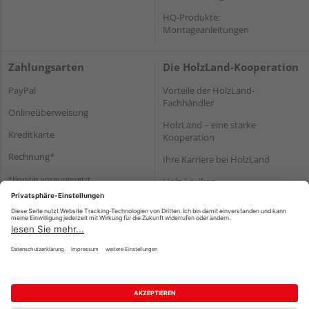
HQ-Produkte:
Montageanleitungen
Zahlungsarten
Die HolzLand-Kooperation
PayPal
Vorteile der HolzLand-
Fachhändler
Onlineüberweisung
HolzLand – eine starke
Kreditkarte
Kooperation
Rechnung*
Ihre Karriere bei HolzLand
*Bonität vorausgesetzt
Holz-Lexikon
Bauanleitungen
HolzLand Mitglieder-Bereich
Impressum
Datenschutz
Nutzungsbedingungen
Barrierefreiheitserklärung
Vertrag widerrufen