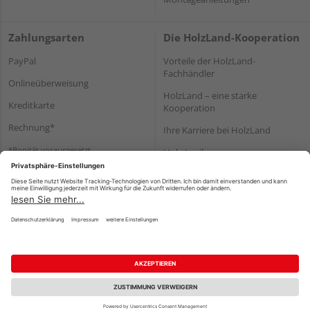
Zahlungsarten
Die HolzLand-Kooperation
PayPal
Vorteile der HolzLand-
Fachhändler
Onlineüberweisung
HolzLand – eine starke
Kreditkarte
Kooperation
Rechnung*
Ihre Karriere bei HolzLand
*Bonität vorausgesetzt
Holz-Lexikon
Bauanleitungen
HolzLand Mitglieder-Bereich
Impressum
Datenschutz
Nutzungsbedingungen
Barrierefreiheitserklärung
Vertrag widerrufen
©
HolzLand GmbH