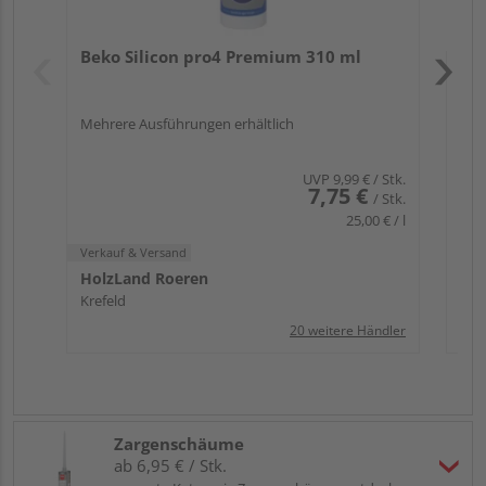
Verk
Hol
Beko Silicon pro4 Premium 310 ml
Kref
Mehrere Ausführungen erhältlich
UVP
9,99 €
/ Stk.
7,75 €
/ Stk.
25,00 € / l
Verkauf & Versand
HolzLand Roeren
Krefeld
20 weitere Händler
Zargenschäume
ab 6,95 € / Stk.