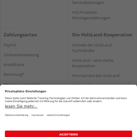
Serviceleistungen
HQ-Produkte:
Montageanleitungen
Zahlungsarten
Die HolzLand-Kooperation
PayPal
Vorteile der HolzLand-
Fachhändler
Onlineüberweisung
HolzLand – eine starke
Kreditkarte
Kooperation
Rechnung*
Ihre Karriere bei HolzLand
*Bonität vorausgesetzt
Holz-Lexikon
Bauanleitungen
HolzLand Mitglieder-Bereich
Impressum
Datenschutz
Nutzungsbedingungen