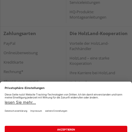
Serviceleistungen
HQ-Produkte:
Montageanleitungen
Zahlungsarten
Die HolzLand-Kooperation
PayPal
Vorteile der HolzLand-
Fachhändler
Onlineüberweisung
HolzLand – eine starke
Kreditkarte
Kooperation
Rechnung*
Ihre Karriere bei HolzLand
*Bonität vorausgesetzt
Holz-Lexikon
Bauanleitungen
HolzLand Mitglieder-Bereich
Impressum
Datenschutz
Nutzungsbedingungen