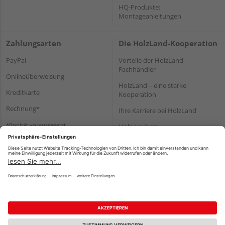
HQ-Produkte:
Montageanleitungen
Zahlungsarten
Die HolzLand-Kooperation
PayPal
Vorteile der HolzLand-
Fachhändler
Onlineüberweisung
HolzLand – eine starke
Kreditkarte
Kooperation
Rechnung*
Ihre Karriere bei HolzLand
*Bonität vorausgesetzt
Holz-Lexikon
Bauanleitungen
HolzLand Mitglieder-Bereich
Impressum
Datenschutz
Nutzungsbedingungen
Barrierefreiheitserklärung
Vertrag widerrufen