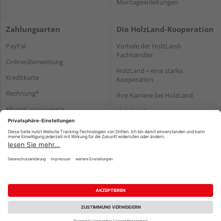
Montageanleitungen
Zahlungsarten
Die HolzLand-Kooperation
PayPal
Vorteile der HolzLand-
Fachhändler
Onlineüberweisung
HolzLand – eine starke
Kreditkarte
Kooperation
Rechnung*
Ihre Karriere bei HolzLand
*Bonität vorausgesetzt
Holz-Lexikon
Bauanleitungen
HolzLand Mitglieder-Bereich
Impressum
Datenschutz
Nutzungsbedingungen
Barrierefreiheitserklärung
Vertrag widerrufen
©
HolzLand GmbH