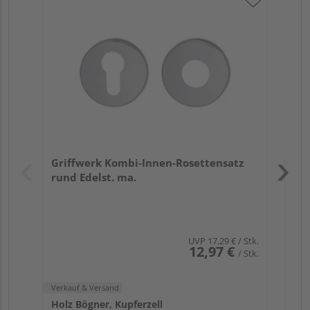
Gr
TI
Zy
Ede
Verk
Hol
Griffwerk Kombi-Innen-Rosettensatz
Kupf
rund Edelst. ma.
UVP
17,29 €
/ Stk.
12,97 €
/ Stk.
Verkauf & Versand
Holz Bögner, Kupferzell