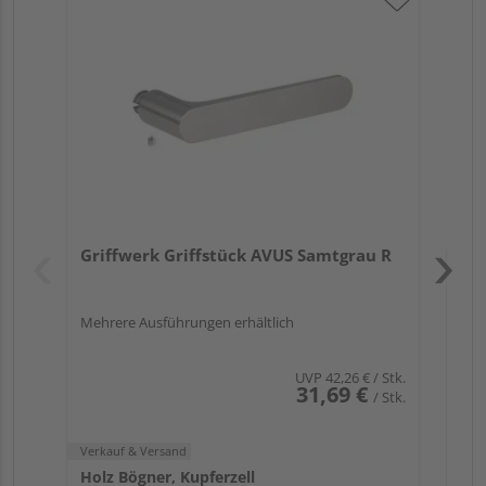
Gr
TI
Zy
Ede
Verk
Hol
Griffwerk Griffstück AVUS Samtgrau R
Kupf
Mehrere Ausführungen erhältlich
UVP
42,26 €
/ Stk.
31,69 €
/ Stk.
Verkauf & Versand
Holz Bögner, Kupferzell