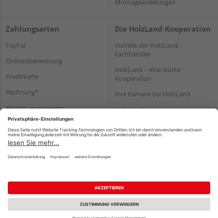
Montageanleitungen
Zahlungsarten
Die HolzLand-Kooperation
PayPal
Vorteile der HolzLand-
Fachhändler
Onlineüberweisung
HolzLand – eine starke
Kreditkarte
Kooperation
Rechnung*
Ihre Karriere bei HolzLand
*Bonität vorausgesetzt
Holz-Lexikon
Bauanleitungen
HolzLand Mitglieder-Bereich
Impressum
Datenschutz
Nutzungsbedingungen
Barrierefreiheitserklärung
Vertrag widerrufen
©
HolzLand GmbH