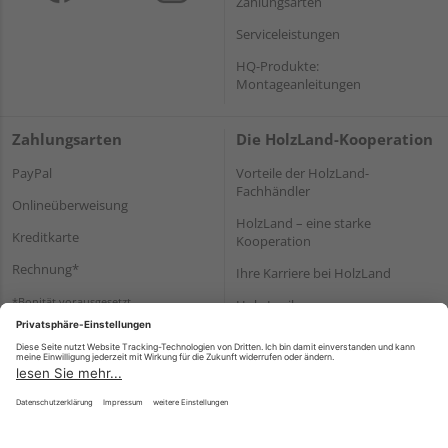
Zahlungsarten
Serviceleistungen
HQ-Produkte:
Montageanleitungen
Zahlungsarten
Die HolzLand-Kooperation
PayPal
Vorteile der HolzLand-
Fachhändler
Onlineüberweisung
HolzLand – eine starke
Kreditkarte
Kooperation
Rechnung*
Ihre Karriere bei HolzLand
*Bonität vorausgesetzt
Holz-Lexikon
Bauanleitungen
HolzLand Mitglieder-Bereich