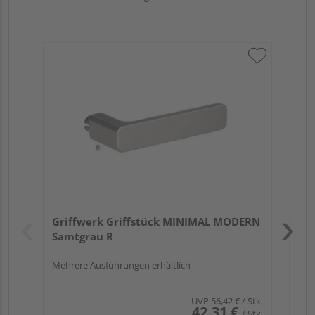
Gr
ru
Verk
Hol
Griffwerk Griffstück MINIMAL MODERN
Kupf
Samtgrau R
Mehrere Ausführungen erhältlich
UVP
56,42 €
/ Stk.
42,31 €
/ Stk.