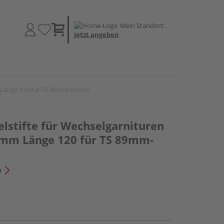
Mein Standort:
Jetzt angeben
m Länge 120 für TS 89mm-96mm
lstifte für Wechselgarnituren
mm Länge 120 für TS 89mm-
n