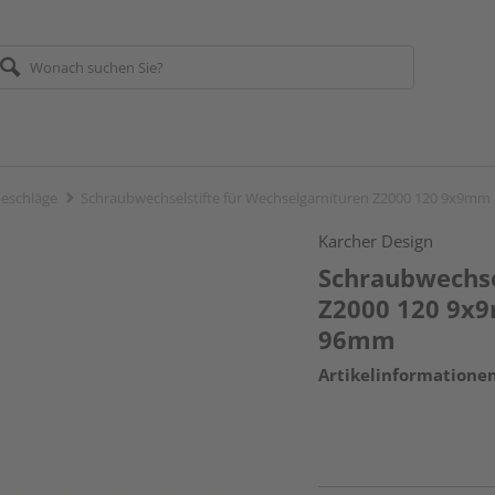
eschläge
Schraubwechselstifte für Wechselgarnituren Z2000 120 9x9m
Karcher Design
Schraubwechse
Z2000 120 9x9
96mm
Artikelinformatione