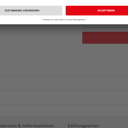
Beim Händler 
Auf Vorbestellun
vue.ads.priceMerch
service & Informationen
Zahlungsarten