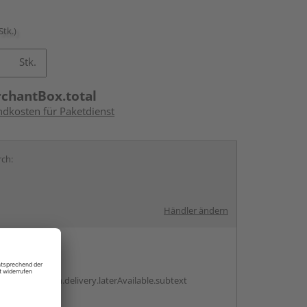
Stk.)
Stk.
rchantBox.total
ndkosten für Paketdienst
rch:
Händler ändern
en
g:
antBox.option.delivery.laterAvailable.subtext