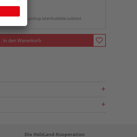
abholen
g:
antBox.option.pickup.laterAvailable.subtext
In den Warenkorb
Die HolzLand-Kooperation