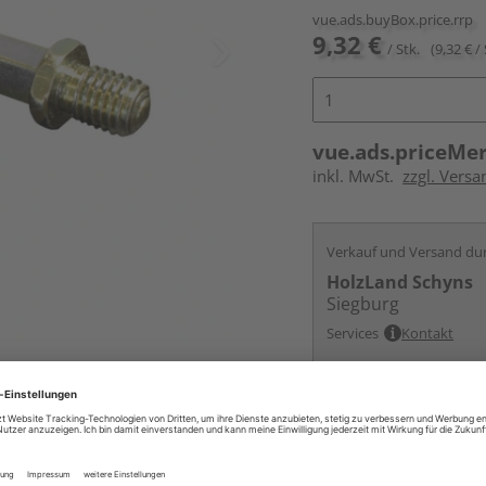
vue.ads.buyBox.price.rrp
9,32 €
/ Stk.
(9,32 € / 
vue.ads.priceMe
inkl. MwSt.
zzgl. Versa
Verkauf und Versand du
HolzLand Schyns
Siegburg
Services
Kontakt
Online bestell
Auf Vorbestellun
vue.ads.priceMerch