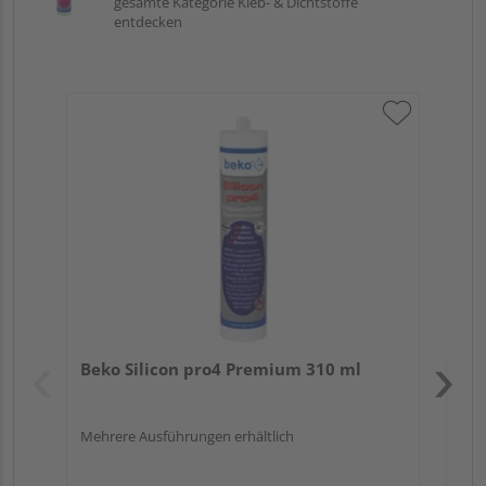
gesamte Kategorie Kleb- & Dichtstoffe
entdecken
Bek
Meh
Verk
Hol
Beko Silicon pro4 Premium 310 ml
Kref
Mehrere Ausführungen erhältlich