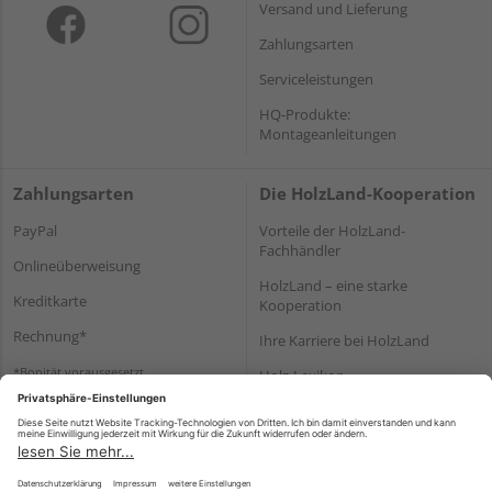
Versand und Lieferung
Zahlungsarten
Serviceleistungen
HQ-Produkte:
Montageanleitungen
Zahlungsarten
Die HolzLand-Kooperation
PayPal
Vorteile der HolzLand-
Fachhändler
Onlineüberweisung
HolzLand – eine starke
Kreditkarte
Kooperation
Rechnung*
Ihre Karriere bei HolzLand
*Bonität vorausgesetzt
Holz-Lexikon
Bauanleitungen
HolzLand Mitglieder-Bereich