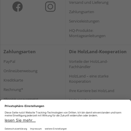
Versand und Lieferung
Zahlungsarten
Serviceleistungen
HQ-Produkte:
Montageanleitungen
Zahlungsarten
Die HolzLand-Kooperation
PayPal
Vorteile der HolzLand-
Fachhändler
Onlineüberweisung
HolzLand – eine starke
Kreditkarte
Kooperation
Rechnung*
Ihre Karriere bei HolzLand
*Bonität vorausgesetzt
Holz-Lexikon
Bauanleitungen
HolzLand Mitglieder-Bereich