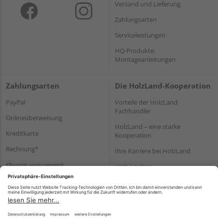
Versand und Lieferung
Zahlungsarten
Serviceleistungen
HQ-Produkte:
Montageanleitungen
Zahlungsarten
Die HolzLand-Kooperation
PayPal
Vorteile der HolzLand-
Fachhändler
Onlineüberweisung
HolzLand – eine starke
Kreditkarte
Kooperation
Rechnung*
Ihre Karriere bei HolzLand
*Bonität vorausgesetzt
Holz-Lexikon
Bauanleitungen
HolzLand Mitglieder-Bereich