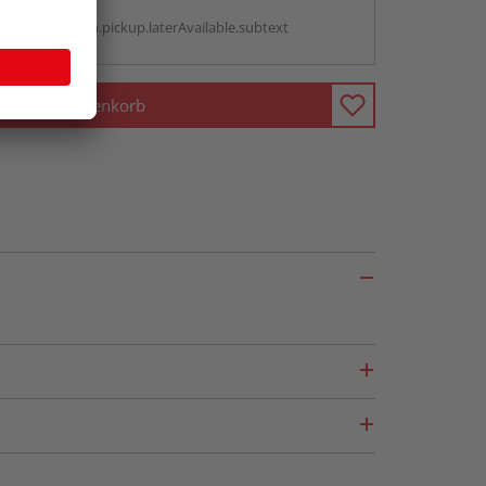
g:
antBox.option.pickup.laterAvailable.subtext
In den Warenkorb