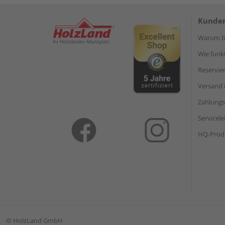
Kunden
Warum be
Wie funkt
Reservie
Versand 
Zahlungs
Servicel
HQ-Prod
©
HolzLand GmbH