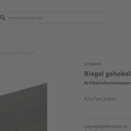
el gehobelt KDG grau
Scheerer
Riegel gehobe
Artikelinformatione
4,5x7cm 2,00m
vue.ads.buyBox.price.rrp