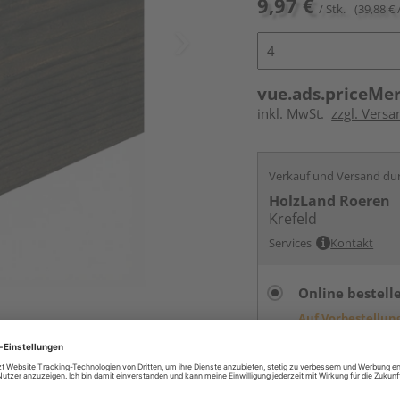
9,97 €
/ Stk.
(39,88 € 
vue.ads.priceMe
inkl. MwSt.
zzgl. Versa
Verkauf und Versand du
HolzLand Roeren
Krefeld
Services
Kontakt
Online bestell
Auf Vorbestellun
vue.ads.priceMerch
Beim Händler 