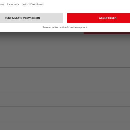
Auf Vorbestellun
vue.ads.priceMerch