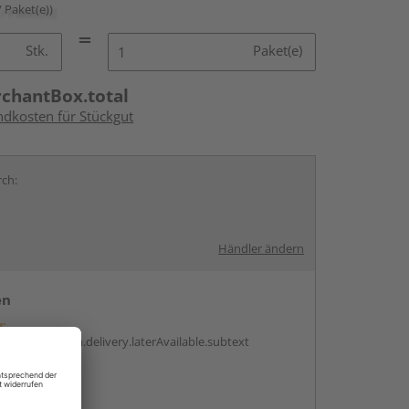
/ Paket(e))
Stk.
Paket(e)
rchantBox.total
ndkosten für Stückgut
rch:
Händler ändern
en
g:
antBox.option.delivery.laterAvailable.subtext
abholen