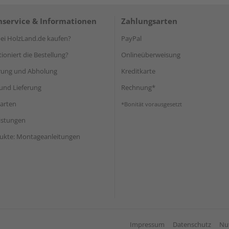
service & Informationen
Zahlungsarten
i HolzLand.de kaufen?
PayPal
ioniert die Bestellung?
Onlineüberweisung
rung und Abholung
Kreditkarte
und Lieferung
Rechnung*
arten
*Bonität vorausgesetzt
eistungen
ukte: Montageanleitungen
Impressum
Datenschutz
Nu