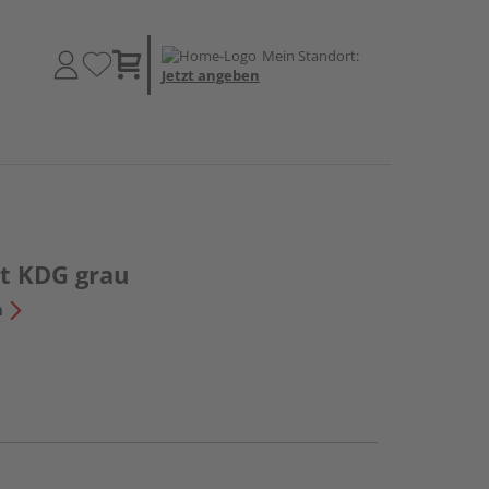
Mein Standort:
Jetzt angeben
lt KDG grau
n