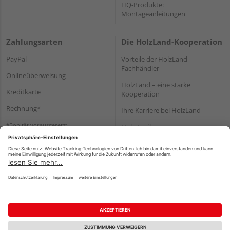
HQ-Produkte:
Montageanleitungen
Zahlungsarten
Die HolzLand-Kooperation
PayPal
Vorteile der HolzLand-
Fachhändler
Onlineüberweisung
HolzLand – eine starke
Kreditkarte
Kooperation
Rechnung*
Ihre Karriere bei HolzLand
*Bonität vorausgesetzt
Holz-Lexikon
Bauanleitungen
HolzLand Mitglieder-Bereich
Impressum
Datenschutz
Nutzungsbedingungen
Barrierefreiheitserklärung
Vertrag widerrufen