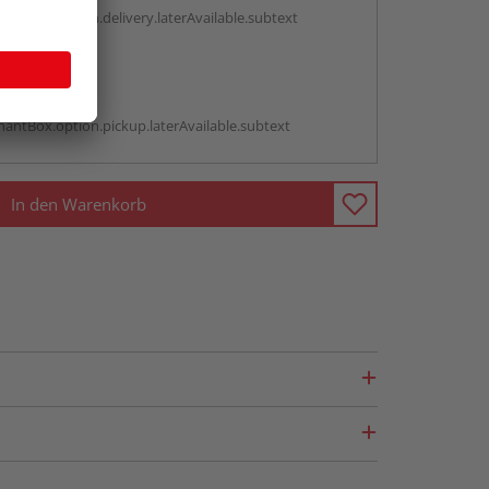
antBox.option.delivery.laterAvailable.subtext
abholen
g:
antBox.option.pickup.laterAvailable.subtext
In den Warenkorb