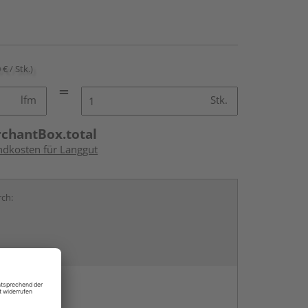
 € / Stk.)
lfm
Stk.
rchantBox.total
andkosten für Langgut
rch:
en
g: