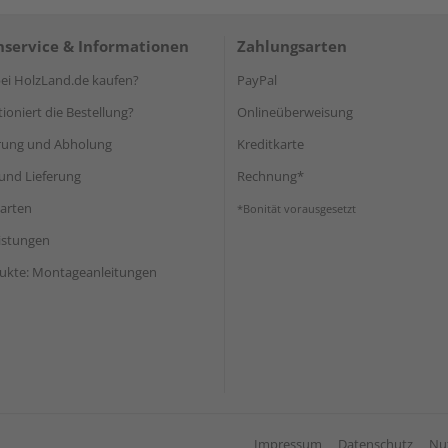
service & Informationen
Zahlungsarten
i HolzLand.de kaufen?
PayPal
ioniert die Bestellung?
Onlineüberweisung
rung und Abholung
Kreditkarte
und Lieferung
Rechnung*
arten
*Bonität vorausgesetzt
eistungen
ukte: Montageanleitungen
Impressum
Datenschutz
Nu