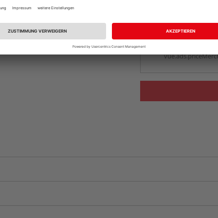
vue.ads.priceMerch
Beim Händler 
Auf Vorbestellun
vue.ads.priceMerch