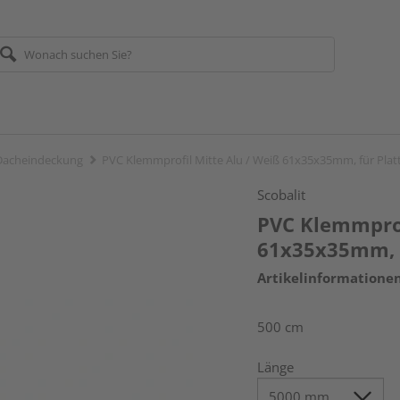
Dacheindeckung
PVC Klemmprofil Mitte Alu / Weiß 61x35x35mm, für Pla
Scobalit
PVC Klemmprof
61x35x35mm, 
Artikelinformatione
500 cm
Länge