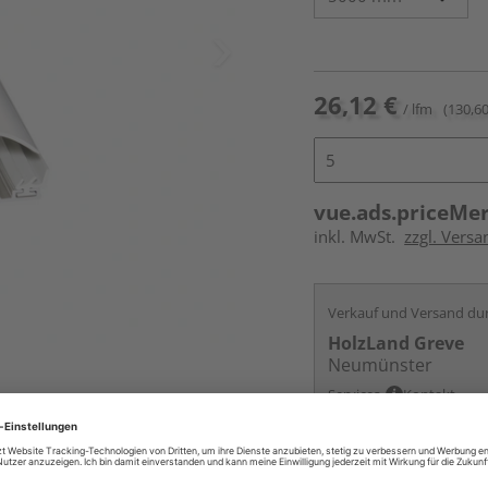
26,12 €
/ lfm
(130,60
vue.ads.priceMe
inkl. MwSt.
zzgl. Vers
Verkauf und Versand du
HolzLand Greve
Neumünster
Services
Kontakt
Online bestell
Auf Vorbestellun