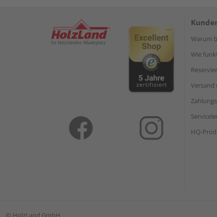
Kunden
Warum be
Wie funkt
Reservie
Versand 
Zahlungs
Servicel
HQ-Prod
©
HolzLand GmbH