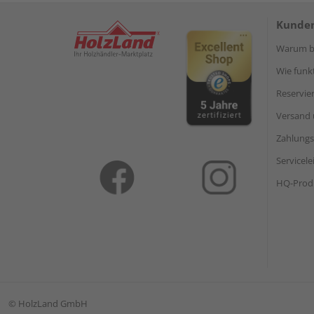
Kunden
Warum be
Wie funkt
Reservie
Versand 
Zahlungs
Servicel
HQ-Prod
©
HolzLand GmbH