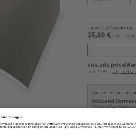
vue.ads.buyBox.price.rrp
25,89 €
/ Stk.
(25,89 
vue.ads.priceMe
inkl. MwSt.
zzgl. Versa
Verkauf und Versand du
HolzLand Herman
Erbach-Dellmensin
Services
Kontakt
Online bestell