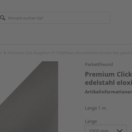
e
Premium Click Ausgleich PF 576VMaxx Alu edelstahl eloxiert fein geschl
Parkettfreund
Premium Click
edelstahl eloxi
Artikelinformatione
Länge 1 m
Länge