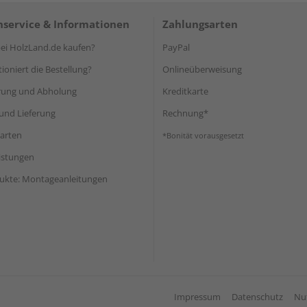
service & Informationen
Zahlungsarten
i HolzLand.de kaufen?
PayPal
ioniert die Bestellung?
Onlineüberweisung
rung und Abholung
Kreditkarte
und Lieferung
Rechnung*
arten
*Bonität vorausgesetzt
eistungen
ukte: Montageanleitungen
Impressum
Datenschutz
Nu