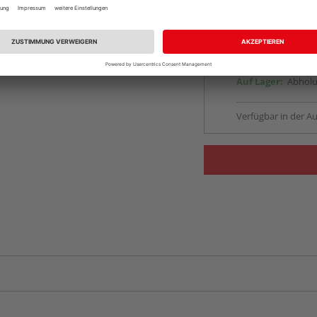
Auf Lager:
vue.ads.priceMerch
Beim Händler 
Auf Lager:
Abholu
Verfügbar in der Au