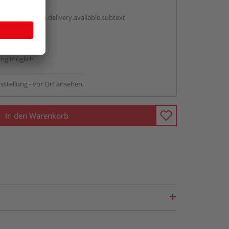
antBox.option.delivery.available.subtext
abholen
ng möglich
sstellung - vor Ort ansehen.
In den Warenkorb