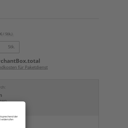
€ / Stk.)
Stk.
rchantBox.total
ndkosten für Paketdienst
rch:
n
gen
en