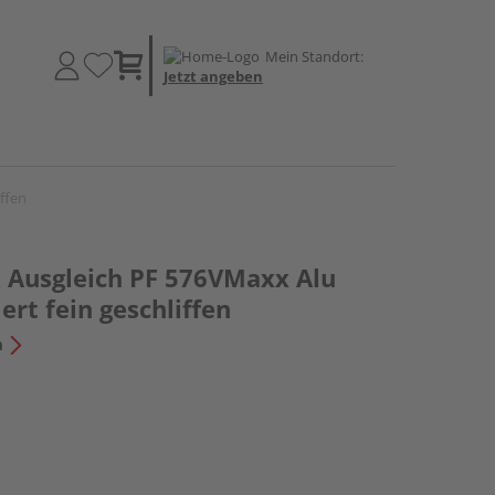
Mein Standort:
Jetzt angeben
iffen
 Ausgleich PF 576VMaxx Alu
ert fein geschliffen
n