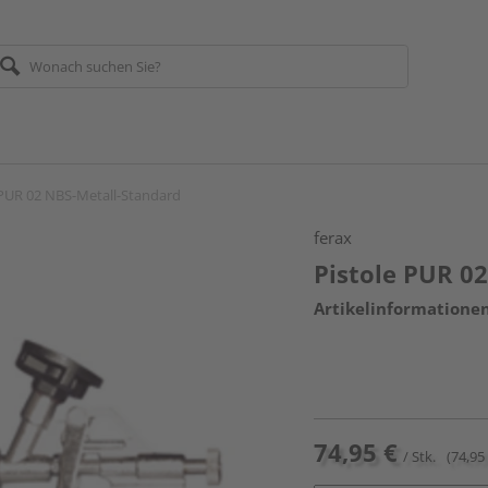
 PUR 02 NBS-Metall-Standard
ferax
Pistole PUR 0
Artikelinformatione
74,95 €
/ Stk.
(74,95 