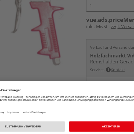
vue.ads.priceMe
inkl. MwSt.
zzgl. Versa
Verkauf und Versand du
Holzfachmarkt Vi
Remshalden-Gerad
Services
Kontakt
Online bestell
Auf Vorbestellun
vue.ads.priceMerch
Beim Händler 
Auf Vorbestellun
vue.ads.priceMerch