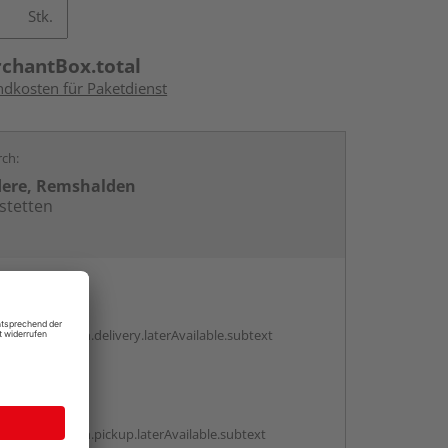
Stk.
rchantBox.total
ndkosten für Paketdienst
rch:
dere, Remshalden
stetten
en
g:
antBox.option.delivery.laterAvailable.subtext
abholen
g:
antBox.option.pickup.laterAvailable.subtext