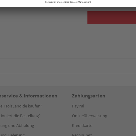
service & Informationen
Zahlungsarten
i HolzLand.de kaufen?
PayPal
ioniert die Bestellung?
Onlineüberweisung
rung und Abholung
Kreditkarte
und Lieferung
Rechnung*