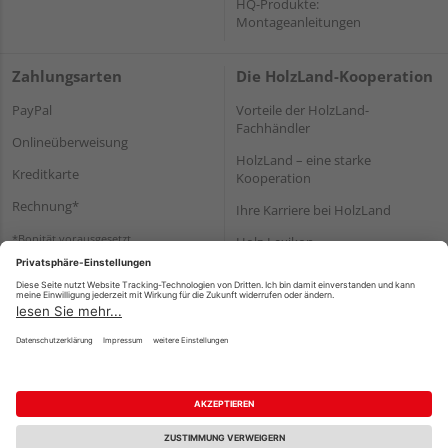
HQ-Produkte:
Montageanleitungen
Zahlungsarten
Die HolzLand-Kooperation
PayPal
Vorteile der HolzLand-
Fachhändler
Onlineüberweisung
HolzLand – eine starke
Kreditkarte
Kooperation
Rechnung*
Ihre Karriere bei HolzLand
*Bonität vorausgesetzt
Holz-Lexikon
Bauanleitungen
HolzLand Mitglieder-Bereich
Impressum
Datenschutz
Nutzungsbedingungen
Barrierefreiheitserklärung
Vertrag widerrufen