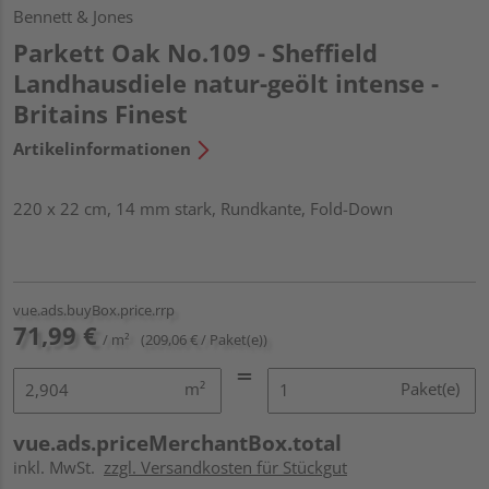
Bennett & Jones
Parkett Oak No.109 - Sheffield
Landhausdiele natur-geölt intense -
Britains Finest
Artikelinformationen
220 x 22 cm, 14 mm stark, Rundkante, Fold-Down
vue.ads.buyBox.price.rrp
71,99 €
/ m²
(209,06 € / Paket(e))
m²
Paket(e)
vue.ads.priceMerchantBox.total
inkl. MwSt.
zzgl. Versandkosten für Stückgut