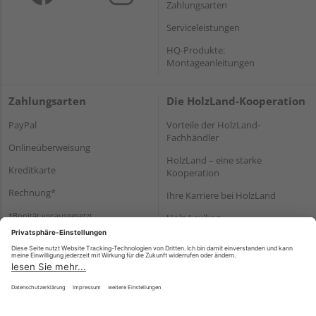
Zahlungsarten
Serviceleistungen
HQ-Produkte:
Montageanleitungen
Zahlungsarten
Die HolzLand-Kooperation
PayPal
Vorteile der HolzLand-
Fachhändler
Onlineüberweisung
HolzLand – eine starke
Kreditkarte
Kooperation
Rechnung*
Ihre Karriere bei HolzLand
*Bonität vorausgesetzt
Holz-Lexikon
Bauanleitungen
HolzLand Mitglieder-Bereich