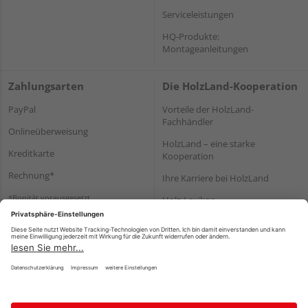
Serviceleistungen
HQ-Produkte:
Montageanleitungen
Zahlungsarten
Die HolzLand-Kooperation
PayPal
Vorteile der HolzLand-
Fachhändler
Onlineüberweisung
HolzLand – eine starke
Kreditkarte
Kooperation
Rechnung*
Ihre Karriere bei HolzLand
*Bonität vorausgesetzt
Holz-Lexikon
Bauanleitungen
HolzLand Mitglieder-Bereich
Impressum
Datenschutz
Nutzungsbedingungen