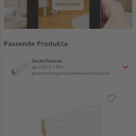
Raumplaner
Passende Produkte
Sockelleisten
ab 2,00 € / lfm
gesamte Kategorie Sockelleisten entdecken
HA
wei