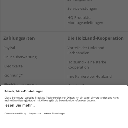
Serviceleistungen
HQ-Produkte:
Montageanleitungen
Zahlungsarten
Die HolzLand-Kooperation
PayPal
Vorteile der HolzLand-
Fachhändler
Onlineüberweisung
HolzLand – eine starke
Kreditkarte
Kooperation
Rechnung*
Ihre Karriere bei HolzLand
*Bonität vorausgesetzt
Holz-Lexikon
Bauanleitungen
HolzLand Mitglieder-Bereich
Impressum
Datenschutz
Nutzungsbedingungen