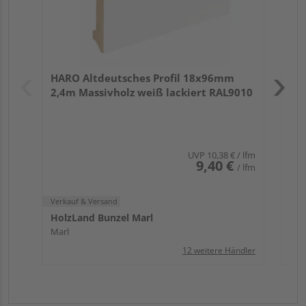
Verk
Hol
HARO Altdeutsches Profil 18x96mm
Mar
2,4m Massivholz weiß lackiert RAL9010
UVP
10,38 €
/ lfm
9,40 €
/ lfm
Verkauf & Versand
HolzLand Bunzel Marl
Marl
12 weitere Händler