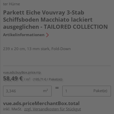
ter Hürne
Parkett Eiche Vouvray 3-Stab
Schiffsboden Macchiato lackiert
ausgeglichen - TAILORED COLLECTION
Artikelinformationen
239 x 20 cm, 13 mm stark, Fold-Down
vue.ads.buyBox.price.rrp
58,49 €
/ m²
(195,71 € / Paket(e))
m²
Paket(e)
vue.ads.priceMerchantBox.total
inkl. MwSt.
zzgl. Versandkosten für Stückgut