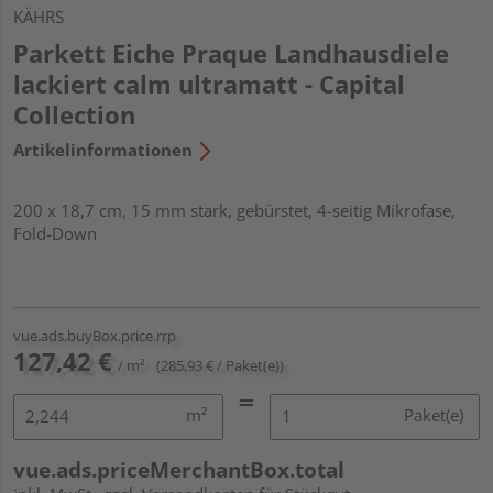
KÄHRS
Parkett Eiche Praque Landhausdiele
lackiert calm ultramatt - Capital
Collection
Artikelinformationen
200 x 18,7 cm, 15 mm stark, gebürstet, 4-seitig Mikrofase,
Fold-Down
vue.ads.buyBox.price.rrp
127,42 €
/ m²
(285,93 € / Paket(e))
m²
Paket(e)
vue.ads.priceMerchantBox.total