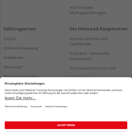
HQ-Produkte:
Montageanleitungen
Zahlungsarten
Die HolzLand-Kooperation
PayPal
Vorteile der HolzLand-
Fachhändler
Onlineüberweisung
HolzLand – eine starke
Kreditkarte
Kooperation
Rechnung*
Ihre Karriere bei HolzLand
*Bonität vorausgesetzt
Holz-Lexikon
Bauanleitungen
HolzLand Mitglieder-Bereich
Impressum
Datenschutz
Nutzungsbedingungen
Barrierefreiheitserklärung
Vertrag widerrufen