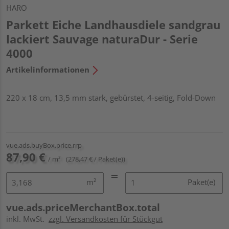
HARO
Parkett Eiche Landhausdiele sandgrau
lackiert Sauvage naturaDur - Serie
4000
Artikelinformationen
220 x 18 cm, 13,5 mm stark, gebürstet, 4-seitig, Fold-Down
vue.ads.buyBox.price.rrp
87,90 €
/ m²
(278,47 € / Paket(e))
m²
Paket(e)
vue.ads.priceMerchantBox.total
inkl. MwSt.
zzgl. Versandkosten für Stückgut