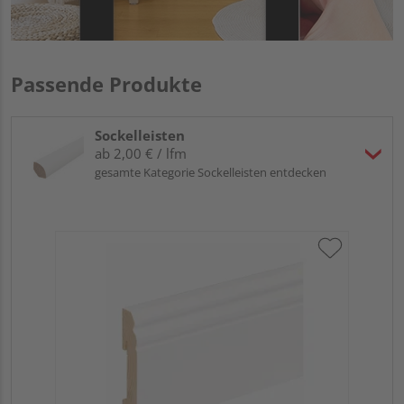
Passende Produkte
Sockelleisten
ab 2,00 € / lfm
gesamte Kategorie Sockelleisten entdecken
HA
wei