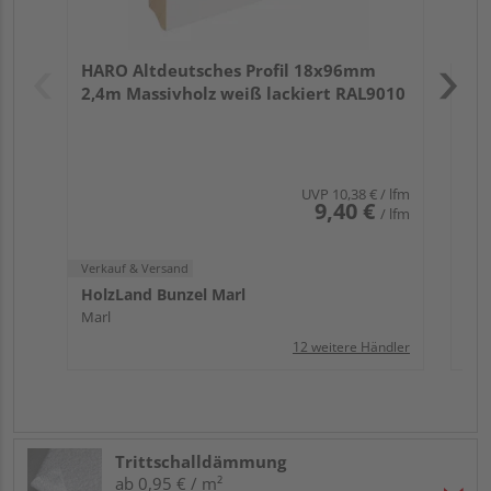
Verk
Hol
HARO Altdeutsches Profil 18x96mm
Mar
2,4m Massivholz weiß lackiert RAL9010
UVP
10,38 €
/ lfm
9,40 €
/ lfm
Verkauf & Versand
HolzLand Bunzel Marl
Marl
12 weitere Händler
Trittschalldämmung
ab 0,95 € / m²