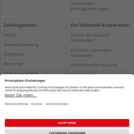
HQ-Produkte:
Montageanleitungen
Zahlungsarten
Die HolzLand-Kooperation
PayPal
Vorteile der HolzLand-
Fachhändler
Onlineüberweisung
HolzLand – eine starke
Kreditkarte
Kooperation
Rechnung*
Ihre Karriere bei HolzLand
*Bonität vorausgesetzt
Holz-Lexikon
Bauanleitungen
HolzLand Mitglieder-Bereich
Impressum
Datenschutz
Nutzungsbedingungen
Barrierefreiheitserklärung
Vertrag widerrufen