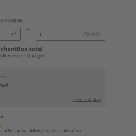
 € / Paket(e))
m²
Paket(e)
rchantBox.total
ndkosten für Stückgut
rch:
Marl
Händler ändern
en
g:
antBox.option.delivery.laterAvailable.subtext