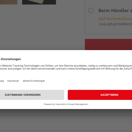
Beim Händler 
Auf Vorbestellun
vue.ads.priceMerch
Komplettangebot an