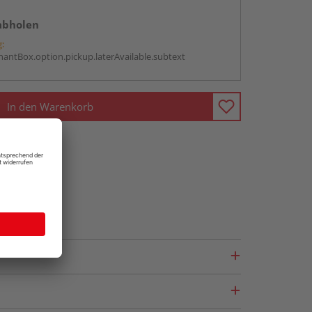
abholen
g:
antBox.option.pickup.laterAvailable.subtext
In den Warenkorb
fragen