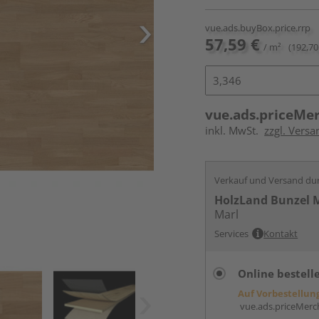
vue.ads.buyBox.price.rrp
57,59 €
/ m²
(192,70
vue.ads.priceMe
inkl. MwSt.
zzgl. Versa
Verkauf und Versand du
HolzLand Bunzel 
Marl
Services
Kontakt
Online bestell
Auf Vorbestellun
vue.ads.priceMerch