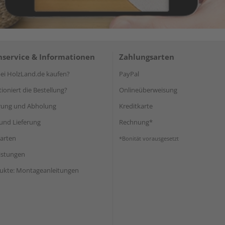
service & Informationen
Zahlungsarten
i HolzLand.de kaufen?
PayPal
ioniert die Bestellung?
Onlineüberweisung
rung und Abholung
Kreditkarte
und Lieferung
Rechnung*
arten
*Bonität vorausgesetzt
eistungen
ukte: Montageanleitungen